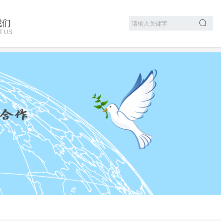
我们
T US